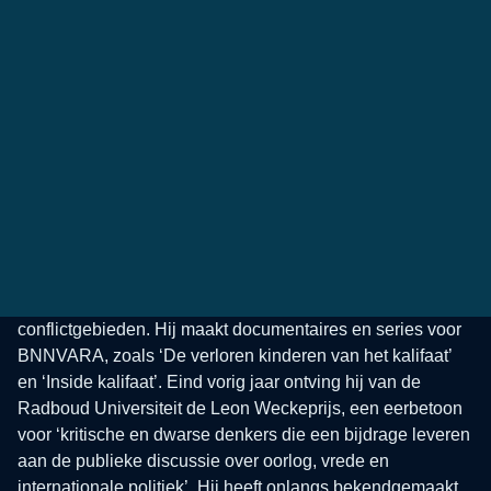
Sinan Can in Afghanistan, 2020. [Eigen foto]
WIE IS SINAN CAN?
Sinan Can (46 jaar) werkt al jaren in oorlogs- en
conflictgebieden. Hij maakt documentaires en series voor
BNNVARA, zoals ‘De verloren kinderen van het kalifaat’
en ‘Inside kalifaat’. Eind vorig jaar ontving hij van de
Radboud Universiteit de Leon Weckeprijs, een eerbetoon
voor ‘kritische en dwarse denkers die een bijdrage leveren
aan de publieke discussie over oorlog, vrede en
internationale politiek’. Hij heeft onlangs bekendgemaakt