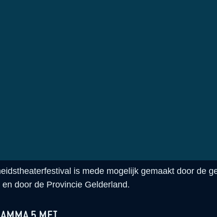
Event sluit het festival af met een optreden.
ij aan de grootste vrijheidsrok van Nederland. Kom op 5
en lapje stof, verhaal of object naar het Vrijheidstheaterf
ortuin van Kasteel Wijchen. Vier met elkaar de vrijheid!
EIDSMAALTIJD
i kan je deelnemen aan de Vrijheidsmaaltijd. Ontmoet 
n, luister naar elkaars verhalen en leer elkaar beter ke
ingsdag. Schuif je aan voor een kop vrijheidssoep?
jheidstheaterfestival is mede mogelijk gemaakt door de 
 en door de Provincie Gelderland.
AMMA 5 MEI