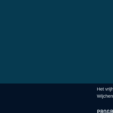
POPkoor 
Draag b
jouw eig
in de vo
VRIJH
Op 5 me
gezichte
Bevrijd
Het vri
Wijchen
PROGR